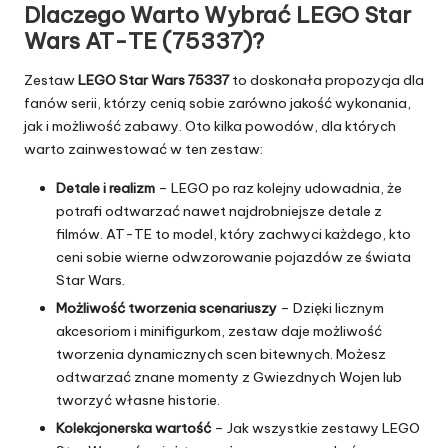
Dlaczego Warto Wybrać LEGO Star
Wars AT-TE (75337)?
Zestaw
LEGO Star Wars 75337
to doskonała propozycja dla
fanów serii, którzy cenią sobie zarówno jakość wykonania,
jak i możliwość zabawy. Oto kilka powodów, dla których
warto zainwestować w ten zestaw:
Detale i realizm
– LEGO po raz kolejny udowadnia, że
potrafi odtwarzać nawet najdrobniejsze detale z
filmów. AT-TE to model, który zachwyci każdego, kto
ceni sobie wierne odwzorowanie pojazdów ze świata
Star Wars.
Możliwość tworzenia scenariuszy
– Dzięki licznym
akcesoriom i minifigurkom, zestaw daje możliwość
tworzenia dynamicznych scen bitewnych. Możesz
odtwarzać znane momenty z Gwiezdnych Wojen lub
tworzyć własne historie.
Kolekcjonerska wartość
– Jak wszystkie zestawy LEGO