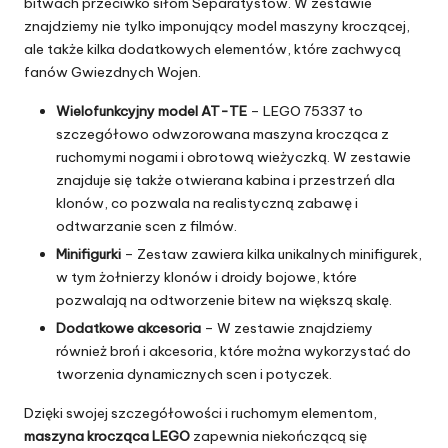
bitwach przeciwko siłom Separatystów. W zestawie
znajdziemy nie tylko imponujący model maszyny kroczącej,
ale także kilka dodatkowych elementów, które zachwycą
fanów Gwiezdnych Wojen.
Wielofunkcyjny model AT-TE
– LEGO 75337 to
szczegółowo odwzorowana maszyna krocząca z
ruchomymi nogami i obrotową wieżyczką. W zestawie
znajduje się także otwierana kabina i przestrzeń dla
klonów, co pozwala na realistyczną zabawę i
odtwarzanie scen z filmów.
Minifigurki
– Zestaw zawiera kilka unikalnych minifigurek,
w tym żołnierzy klonów i droidy bojowe, które
pozwalają na odtworzenie bitew na większą skalę.
Dodatkowe akcesoria
– W zestawie znajdziemy
również broń i akcesoria, które można wykorzystać do
tworzenia dynamicznych scen i potyczek.
Dzięki swojej szczegółowości i ruchomym elementom,
maszyna krocząca LEGO
zapewnia niekończącą się