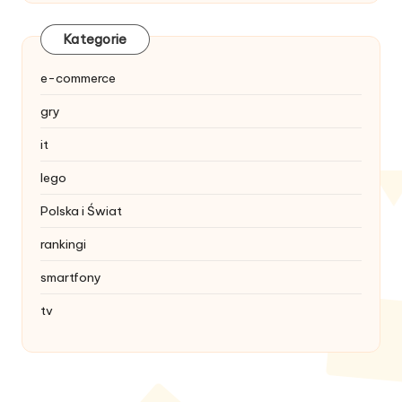
Kategorie
e-commerce
gry
it
lego
Polska i Świat
rankingi
smartfony
tv