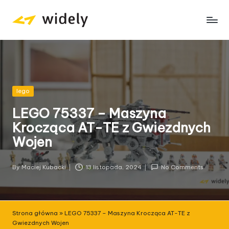
Skip
to
content
Posted
lego
in
LEGO 75337 – Maszyna
Krocząca AT-TE z Gwiezdnych
Wojen
By
Maciej Kubacki
13 listopada, 2024
No Comments
Posted
by
Strona główna
»
LEGO 75337 – Maszyna Krocząca AT-TE z
Gwiezdnych Wojen