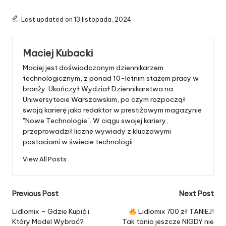
Last updated on 13 listopada, 2024
Maciej Kubacki
Maciej jest doświadczonym dziennikarzem
technologicznym, z ponad 10-letnim stażem pracy w
branży. Ukończył Wydział Dziennikarstwa na
Uniwersytecie Warszawskim, po czym rozpoczął
swoją karierę jako redaktor w prestiżowym magazynie
"Nowe Technologie". W ciągu swojej kariery,
przeprowadził liczne wywiady z kluczowymi
postaciami w świecie technologii
View All Posts
Post
Previous Post
Next Post
navigation
Lidlomix – Gdzie Kupić i
Lidlomix 700 zł TANIEJ!
Który Model Wybrać?
Tak tanio jeszcze NIGDY nie